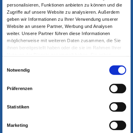
personalisieren, Funktionen anbieten zu können und die
Zugriffe auf unsere Website zu analysieren. Außerdem
geben wir Informationen zu Ihrer Verwendung unserer
UNSERE SPRECHZEITEN
Website an unsere Partner, Werbung und Analysen
weiter. Unsere Partner führen diese Informationen
Mo. - Do.
möglicherweise mit weiteren Daten zusammen, die Sie
08:00 - 12:30 Uhr
ihnen bereitgestellt haben oder die sie im Rahmen Ihrer
14:00 - 18:00 Uhr
Nutzung der Dienste gesammelt haben. Sie geben
Einwilligung zu unseren Cookies, wenn Sie unsere
Einwilligungsauswahl
Webseite weiterhin nutzen.
Notwendig
Fr.
Mehr erfahren - Datenschutz
08:00 - 12:30 Uhr
13:00 - 16:00 Uhr
Präferenzen
und nach Vereinbarung
Statistiken
Für Patienten mit akuten Beschwerden
halten wir Notfalltermine bereit, die
Marketing
jeden Tag ab 08:00 Uhr telefonisch