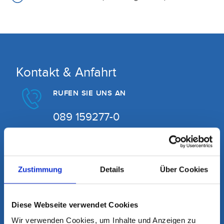
Kontakt & Anfahrt
RUFEN SIE UNS AN
089 159277-0
Telefonisch sind wir erreichbar:
Montag - Freitag von 07:30 - 19:00 Uhr
Zustimmung
Details
Über Cookies
SCHREIBEN SIE UNS
info@mvz-im-helios.de
Diese Webseite verwendet Cookies
Wir verwenden Cookies, um Inhalte und Anzeigen zu