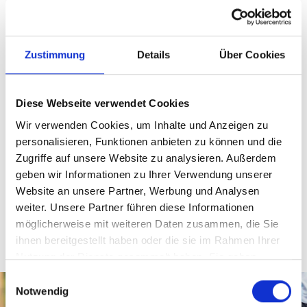
Kniescheibenverrenkung
Zustimmung
Details
Über Cookies
Knorpelschaden im Knie
Kreuzbandriss
Diese Webseite verwendet Cookies
Patellaspitzensyndrom
Wir verwenden Cookies, um Inhalte und Anzeigen zu
personalisieren, Funktionen anbieten zu können und die
Zugriffe auf unsere Website zu analysieren. Außerdem
geben wir Informationen zu Ihrer Verwendung unserer
Behandlungen – Knie
Website an unsere Partner, Werbung und Analysen
weiter. Unsere Partner führen diese Informationen
möglicherweise mit weiteren Daten zusammen, die Sie
ihnen bereitgestellt haben oder die sie im Rahmen Ihrer
Nutzung der Dienste gesammelt haben. Sie geben
Einwilligung zu unseren Cookies, wenn Sie unsere
Einwilligungsauswahl
Webseite weiterhin nutzen.
Notwendig
Mehr erfahren - Datenschutz