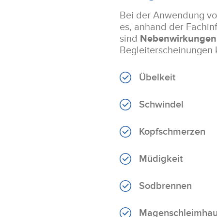
Bei der Anwendung von
es, anhand der Fachin
sind
Nebenwirkungen 
Begleiterscheinungen
Übelkeit
Schwindel
Kopfschmerzen
Zustimmung
Müdigkeit
Diese Webseite verwendet 
Sodbrennen
Wir verwenden Cookies, um In
unsere Website zu analysier
Magenschleimhau