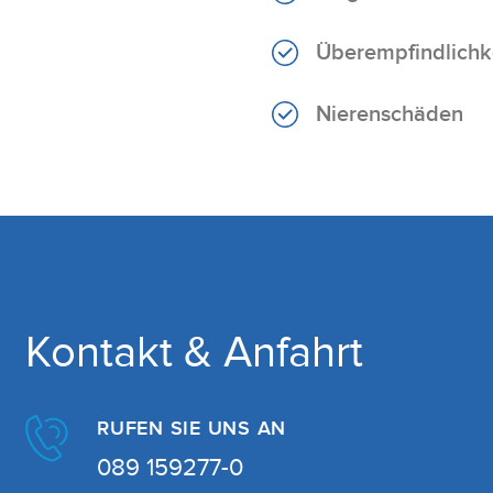
Partner, Werbung und Analys
zusammen, die Sie ihnen ber
Überempfindlichk
geben Einwilligung zu unser
Mehr erfahren - Datenschu
Nierenschäden
Einwilligungsauswahl
Notwendig
Nur notwendige Cook
verwenden
Kontakt & Anfahrt
RUFEN SIE UNS AN
089 159277-0