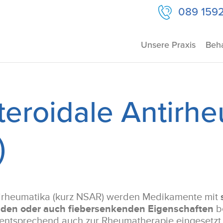
089 159
Unsere Praxis
Beh
teroidale Antirh
)
ntirheumatika (kurz NSAR) werden Medikamente mit
n oder auch fiebersenkenden Eigenschaften
be
ntsprechend auch zur Rheumatherapie eingesetzt 