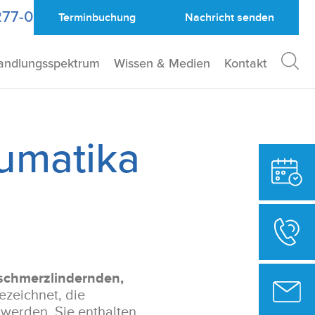
277-0
Terminbuchung
Nachricht
senden
andlungsspektrum
Wissen & Medien
Kontakt
eumatika
schmerzlindernden,
zeichnet, die
werden. Sie enthalten