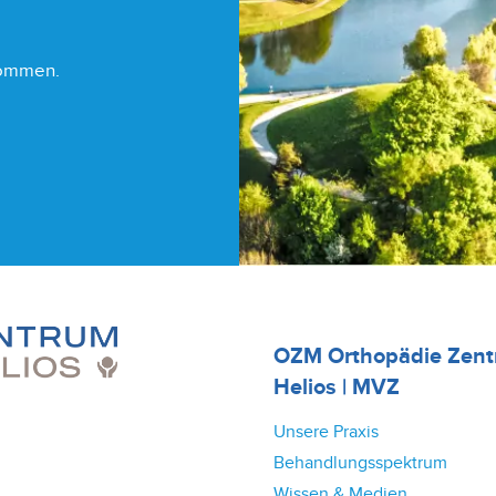
nommen.
OZM Orthopädie Zen
Helios | MVZ
Unsere Praxis
Behandlungsspektrum
Wissen & Medien