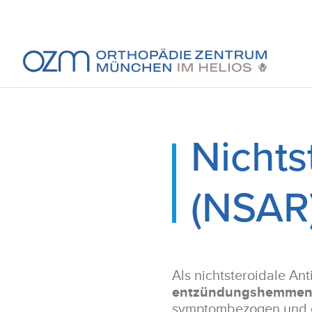
Nichts
(NSAR
Als nichtsteroidale A
entzündungshemmende
symptombezogen und e