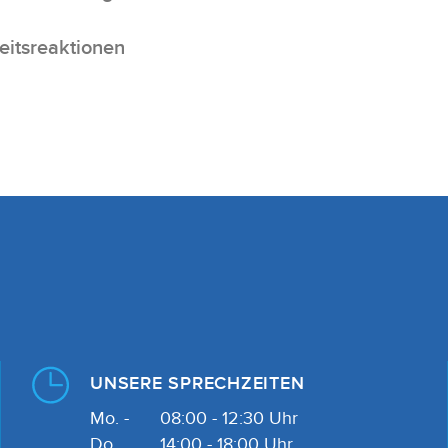
en weiter. Unsere Partner führen diese Informationen möglicher
eitgestellt haben oder die sie im Rahmen Ihrer Nutzung der Die
eitsreaktionen
en Cookies, wenn Sie unsere Webseite weiterhin nutzen.
tz
Präferenzen
Statistiken
ies
Auswahl erlauben
UNSERE SPRECHZEITEN
Mo. -
08:00 - 12:30 Uhr
Do.
14:00 - 18:00 Uhr