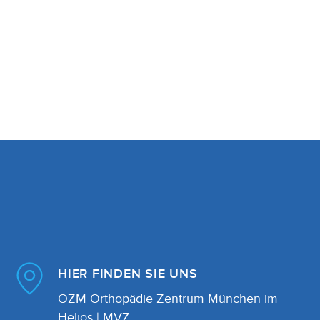
weise mit weiteren Daten
nste gesammelt haben. Sie
Marketing
Cookies zulassen
HIER FINDEN SIE UNS
OZM Orthopädie Zentrum München im
Helios | MVZ