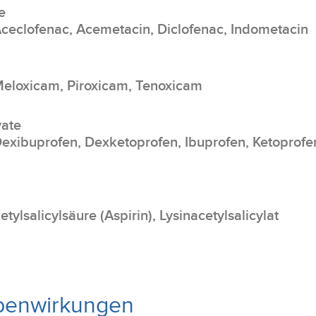
e
ceclofenac, Acemetacin, Diclofenac, Indometacin
Meloxicam, Piroxicam, Tenoxicam
vate
exibuprofen, Dexketoprofen, Ibuprofen, Ketoprofe
tylsalicylsäure (Aspirin), Lysinacetylsalicylat
benwirkungen