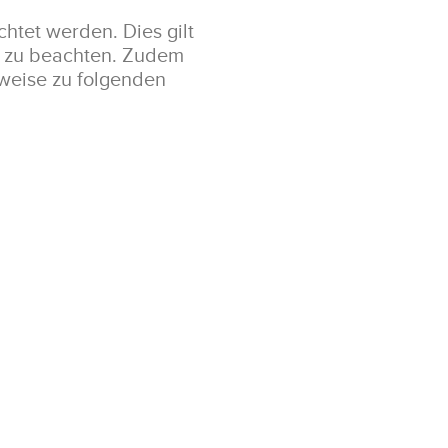
tet werden. Dies gilt
t zu beachten. Zudem
lweise zu folgenden
Über Cookies
können und die Zugriffe auf
erer Website an unsere