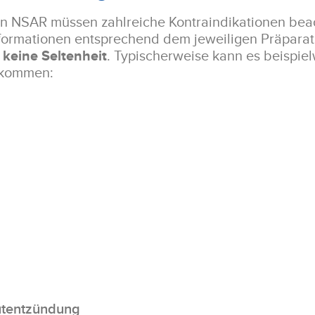
 NSAR müssen zahlreiche Kontraindikationen beach
formationen entsprechend dem jeweiligen Präpara
keine Seltenheit
. Typischerweise kann es beispie
 kommen:
Details
Cookies
halte und Anzeigen zu personalisieren, Funktionen anbieten zu 
en. Außerdem geben wir Informationen zu Ihrer Verwendung uns
tentzündung