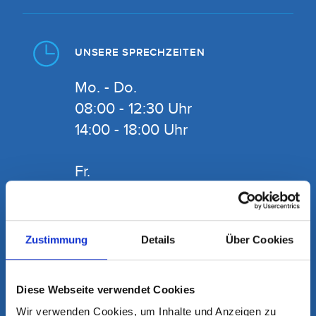
UNSERE SPRECHZEITEN
Mo. - Do.
08:00 - 12:30 Uhr
14:00 - 18:00 Uhr
Fr.
08:00 - 12:30 Uhr
13:00 - 16:00 Uhr
und nach Vereinbarung
Zustimmung
Details
Über Cookies
Für Patienten mit akuten Beschwerden
halten wir Notfalltermine bereit, die
Diese Webseite verwendet Cookies
jeden Tag ab 08:00 Uhr telefonisch
Wir verwenden Cookies, um Inhalte und Anzeigen zu