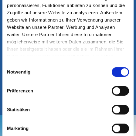
abgefragt werden können.
personalisieren, Funktionen anbieten zu können und die
Zugriffe auf unsere Website zu analysieren. Außerdem
geben wir Informationen zu Ihrer Verwendung unserer
Website an unsere Partner, Werbung und Analysen
weiter. Unsere Partner führen diese Informationen
HIER FINDEN SIE UNS
möglicherweise mit weiteren Daten zusammen, die Sie
ihnen bereitgestellt haben oder die sie im Rahmen Ihrer
OZM Orthopädie Zentrum
Nutzung der Dienste gesammelt haben. Sie geben
München im Helios | MVZ
Einwilligung zu unseren Cookies, wenn Sie unsere
Einwilligungsauswahl
Webseite weiterhin nutzen.
Notwendig
Helene-Weber-Allee 19
Mehr erfahren - Datenschutz
Präferenzen
80637 München
Statistiken
Marketing