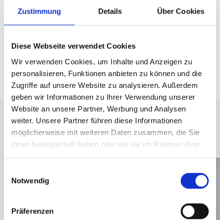
Zustimmung
Details
Über Cookies
Beitrag teilen
Diese Webseite verwendet Cookies
Wir verwenden Cookies, um Inhalte und Anzeigen zu
personalisieren, Funktionen anbieten zu können und die
Zugriffe auf unsere Website zu analysieren. Außerdem
geben wir Informationen zu Ihrer Verwendung unserer
Website an unsere Partner, Werbung und Analysen
weiter. Unsere Partner führen diese Informationen
möglicherweise mit weiteren Daten zusammen, die Sie
Neueste Beiträge
ihnen bereitgestellt haben oder die sie im Rahmen Ihrer
Nutzung der Dienste gesammelt haben. Sie geben
Einwilligung zu unseren Cookies, wenn Sie unsere
Einwilligungsauswahl
Webseite weiterhin nutzen.
Notwendig
Mehr erfahren - Datenschutz
Präferenzen