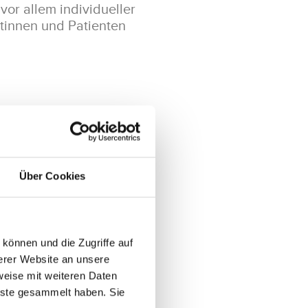
vor allem individueller
ntinnen und Patienten
t ein eng verzahntes
ese Weise können wir
Über Cookies
samte Spektrum
n Erkrankungen des
oder auch diverse
n, konservative
können und die Zugriffe auf
Z im Helios
sichern
erer Website an unsere
u. Damit Ihr
weise mit weiteren Daten
Ihre individuellen
nste gesammelt haben. Sie