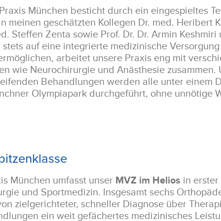
Praxis München besticht durch ein eingespieltes T
n meinen geschätzten Kollegen Dr. med. Heribert K
d. Steffen Zenta sowie Prof. Dr. Dr. Armin Keshmiri 
en stets auf eine integrierte medizinische Versorgu
ermöglichen, arbeitet unsere Praxis eng mit versc
hen wie Neurochirurgie und Anästhesie zusammen.
reifenden Behandlungen werden alle unter einem D
nchner Olympiapark durchgeführt, ohne unnötige
pitzenklasse
xis München umfasst unser
MVZ im Helios
in erster
rurgie und Sportmedizin. Insgesamt sechs Orthopä
n zielgerichteter, schneller Diagnose über Therap
dlungen ein weit gefächertes medizinisches Leist