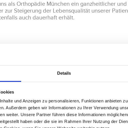
 uns als Orthopädie München ein ganzheitlicher und 
r zur Steigerung der Lebensqualität unserer Patie
enfalls auch dauerhaft erhält.
ungsangebot, wie kaum woanders
urz für
Medizinisches Versorgungs-Zentrum
, biete
edenster medizinischer Leistungsspektren. Auf di
Details
an fachlicher und menschlicher Kompetenz das ge
kungen behandeln. Hierzu zählen neben sämtliche
uch Wirbelsäulenbeschwerden, Fußfehlstellungen 
Cookies
gen der Hand. Und egal ob Vorsorgeuntersuchunge
halte und Anzeigen zu personalisieren, Funktionen anbieten zu 
 oder operative Verfahren, unsere Fachärzte im
MV
en. Außerdem geben wir Informationen zu Ihrer Verwendung uns
 und maßgeschneiderte medizinische Behandlung z
en weiter. Unsere Partner führen diese Informationen möglicher
angenehm wie möglich verläuft, beziehen wir dabei 
eitgestellt haben oder die sie im Rahmen Ihrer Nutzung der Die
ein.