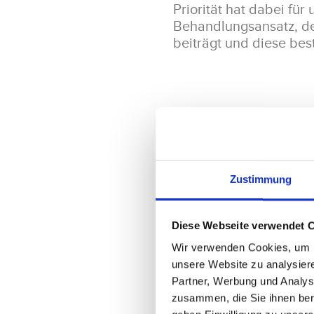
Priorität hat dabei für
Behandlungsansatz, de
beiträgt und diese best
Breites Behandl
Das
MVZ im Helios
, k
Zusammenspiel verschi
Zustimmung
mit einem hohen Maß 
orthopädischer Erkran
Bewegungsapparates a
Diese Webseite verwendet 
Funktionseinschränkun
Wir verwenden Cookies, um In
Therapiemöglichkeiten
unsere Website zu analysier
Ihnen eine kompetente
Partner, Werbung und Analys
Aufenthalt bei uns so 
zusammen, die Sie ihnen ber
Bedürfnisse immer mit 