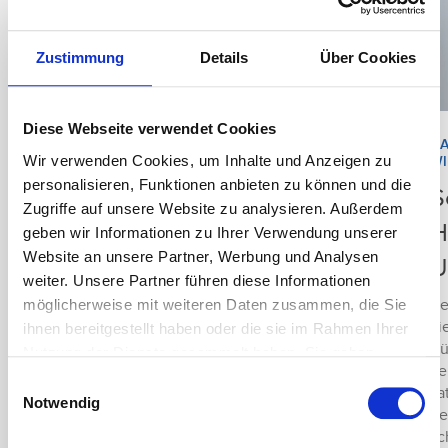
Zustimmung
Details
Über Cookies
Diese Webseite verwendet Cookies
ALLGEMEIN
,
FUSS
,
HAND & ARM
,
HA
27. Juli 2026
Wir verwenden Cookies, um Inhalte und Anzeigen zu
SCHULTER
WI
personalisieren, Funktionen anbieten zu können und die
Stoßwellentherapie – oft
S
Zugriffe auf unsere Website zu analysieren. Außerdem
eine Alternative zur OP
H
geben wir Informationen zu Ihrer Verwendung unserer
Website an unsere Partner, Werbung und Analysen
U
Längst hat die fokussierte
weiter. Unsere Partner führen diese Informationen
Stoßwellentherapie ihren festen Platz in der
Be
möglicherweise mit weiteren Daten zusammen, die Sie
Orthopädie – obwohl sie ursprünglich zur
vi
ihnen bereitgestellt haben oder die sie im Rahmen Ihrer
schonenden Zertrümmerung von Harn- und
Rü
Nutzung der Dienste gesammelt haben. Sie geben
Nierensteinen entwickelt wurde. Bei welchen
Le
Einwilligung zu unseren Cookies, wenn Sie unsere
Einsatzgebieten sich das Verfahren
Einwilligungsauswahl
Ta
Webseite weiterhin nutzen.
besonders bewährt hat, erklärt Dr. Felix Söller.
Notwendig
de
Herr Dr. Söller, was sind fokussierte
Mehr erfahren - Datenschutz
sc
Stoßwellen? Dr. Söller: Bei der