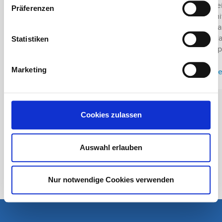
se
Präferenzen
Stoßwellentherapie kommen stark
mi
gebündelte rhythmische Druckwellen zum […]
da
Ha
Statistiken
Beitrag lesen
Sp
Marketing
Be
Cookies zulassen
Auswahl erlauben
Alle Beiträge ansehen
Nur notwendige Cookies verwenden