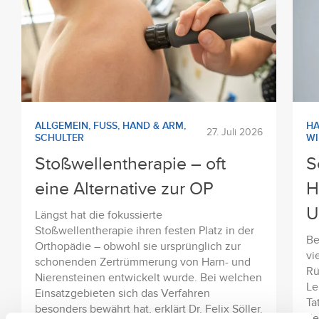
ALLGEMEIN
,
FUSS
,
HAND & ARM
,
HA
27. Juli 2026
SCHULTER
WI
Stoßwellentherapie – oft
S
eine Alternative zur OP
H
U
Längst hat die fokussierte
Stoßwellentherapie ihren festen Platz in der
Be
Orthopädie – obwohl sie ursprünglich zur
vi
schonenden Zertrümmerung von Harn- und
Rü
Nierensteinen entwickelt wurde. Bei welchen
Le
Einsatzgebieten sich das Verfahren
Ta
besonders bewährt hat, erklärt Dr. Felix Söller.
de