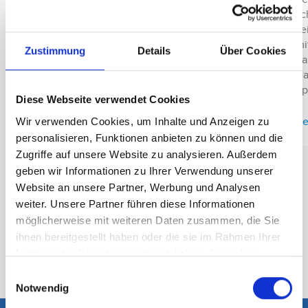
Herr Dr. Söller, was sind fokussierte
sc
Stoßwellen? Dr. Söller: Bei der
se
Stoßwellentherapie kommen stark
mi
gebündelte rhythmische Druckwellen zum […]
Zustimmung
Details
Über Cookies
da
Ha
Beitrag lesen
Sp
Diese Webseite verwendet Cookies
Be
Wir verwenden Cookies, um Inhalte und Anzeigen zu
personalisieren, Funktionen anbieten zu können und die
Zugriffe auf unsere Website zu analysieren. Außerdem
geben wir Informationen zu Ihrer Verwendung unserer
Website an unsere Partner, Werbung und Analysen
weiter. Unsere Partner führen diese Informationen
möglicherweise mit weiteren Daten zusammen, die Sie
Alle Beiträge ansehen
ihnen bereitgestellt haben oder die sie im Rahmen Ihrer
Nutzung der Dienste gesammelt haben. Sie geben
Einwilligung zu unseren Cookies, wenn Sie unsere
Einwilligungsauswahl
Webseite weiterhin nutzen.
Notwendig
Mehr erfahren - Datenschutz