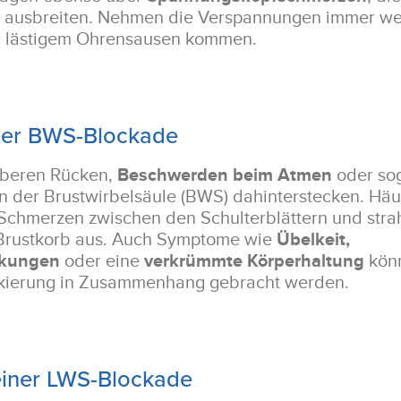
rn ausbreiten. Nehmen die Verspannungen immer wei
r lästigem Ohrensausen kommen.
ner BWS-Blockade
oberen Rücken,
Beschwerden beim Atmen
oder sog
n der Brustwirbelsäule (BWS) dahinterstecken. Häu
chmerzen zwischen den Schulterblättern und strah
 Brustkorb aus. Auch Symptome wie
Übelkeit,
kungen
oder eine
verkrümmte Körperhaltung
könn
ckierung in Zusammenhang gebracht werden.
einer LWS-Blockade