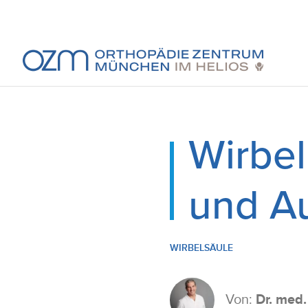
Wirbe
und A
WIRBELSÄULE
Von:
Dr. med. 