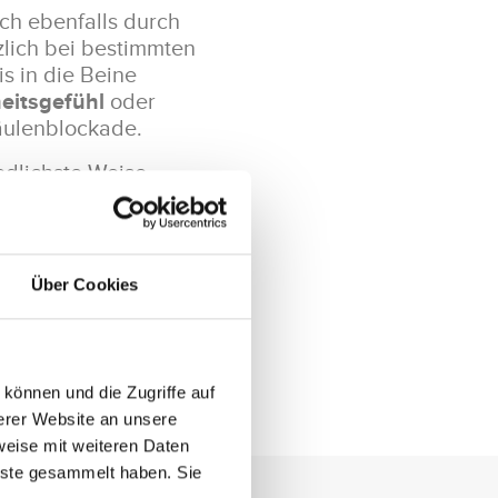
ch ebenfalls durch
lich bei bestimmten
 in die Beine
eitsgefühl
oder
äulenblockade.
edlichste Weise
diesem Bereich leiden,
lios
gerne weiter.
Über Cookies
können und die Zugriffe auf
erer Website an unsere
weise mit weiteren Daten
nste gesammelt haben. Sie