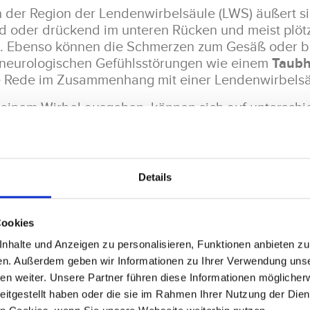
 der Region der Lendenwirbelsäule (LWS) äußert si
d oder drückend im unteren Rücken und meist plötz
 Ebenso können die Schmerzen zum Gesäß oder bis
 neurologischen Gefühlsstörungen wie einem
Taubh
die Rede im Zusammenhang mit einer Lendenwirbels
einem Wirbel ausgehen, können sich auf unterschi
h Sie unter Schmerzen oder gar einer Blockade in 
rbelsäulenspezialist München bei uns im
MVZ im He
Details
Cookies
halte und Anzeigen zu personalisieren, Funktionen anbieten zu 
en. Außerdem geben wir Informationen zu Ihrer Verwendung uns
en weiter. Unsere Partner führen diese Informationen möglicher
eitgestellt haben oder die sie im Rahmen Ihrer Nutzung der Die