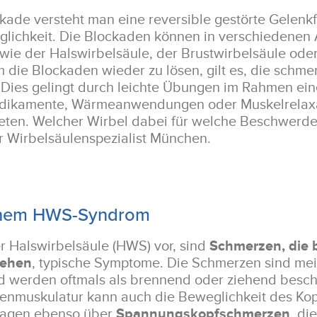
kade versteht man eine reversible gestörte Gelenkf
lichkeit. Die Blockaden können in verschiedenen 
 wie der Halswirbelsäule, der Brustwirbelsäule ode
die Blockaden wieder zu lösen, gilt es, die schme
 Dies gelingt durch leichte Übungen im Rahmen ein
dikamente, Wärmeanwendungen oder Muskelrelaxa
ten. Welcher Wirbel dabei für welche Beschwerden 
Ihr Wirbelsäulenspezialist München.
inem HWS-Syndrom
r Halswirbelsäule (HWS) vor, sind
Schmerzen, die b
iehen
, typische Symptome. Die Schmerzen sind me
 werden oftmals als brennend oder ziehend besch
kenmuskulatur kann auch die Beweglichkeit des Ko
klagen ebenso über
Spannungskopfschmerzen
, di