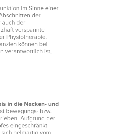
unktion im Sinne einer
Abschnitten der
r auch der
rzhaft verspannte
er Physiotherapie.
nzien können bei
verantwortlich ist,
is in die Nacken- und
ist bewegungs- bzw.
rieben. Aufgrund der
pfes eingeschränkt
e sich helmartig vom