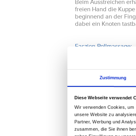
Beim Ausstreichen erh
freien Hand die Kuppe
beginnend an der Finge
dabei ein Knoten tastb
Faszien-Rollmassage:
Hierfür wird eine Mini
Vierfüßlerstand kommen
Um Druck aufzubauen, m
Zustimmung
langsam über den ganze
Übungsdauer: 2 Minu
Diese Webseite verwendet 
Wir verwenden Cookies, um In
Dehnübung:
unsere Website zu analysier
Partner, Werbung und Analys
Im Vierfüßlerstand die
zusammen, die Sie ihnen ber
zeigen. Die Finger en