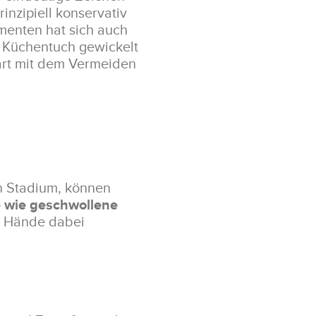
nzipiell konservativ
enten hat sich auch
n Küchentuch gewickelt
aart mit dem Vermeiden
en Stadium, können
wie geschwollene
ie Hände dabei