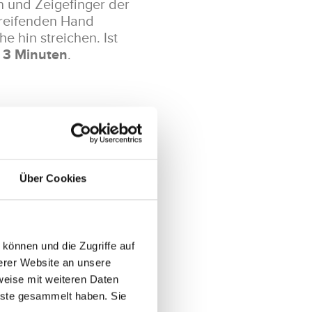
n und Zeigefinger der
greifenden Hand
e hin streichen. Ist
 3 Minuten
.
nd in den
 der Rolle platzieren.
ken. Erst jetzt ganz
Über Cookies
zum Ellbogen rollen.
können und die Zugriffe auf
erer Website an unsere
weise mit weiteren Daten
 Finger zu den Knien
nste gesammelt haben. Sie
die Schulter jetzt