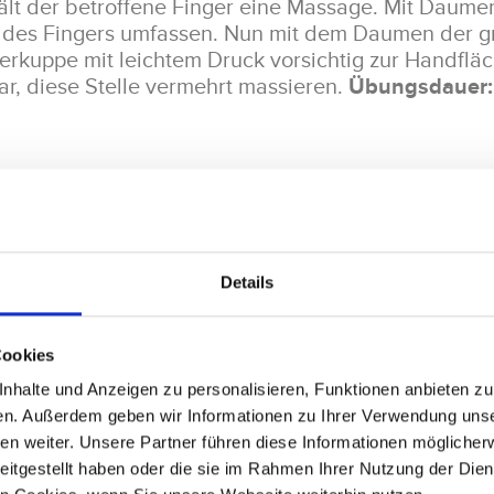
ält der betroffene Finger eine Massage. Mit Daume
 des Fingers umfassen. Nun mit dem Daumen der 
rkuppe mit leichtem Druck vorsichtig zur Handfläch
ar, diese Stelle vermehrt massieren.
Übungsdauer:
-Faszienrolle benötigt. Diese auf den Boden legen u
. Die Fingerspitze des betroffenen Fingers jetzt auf
it der anderen Hand vorsichtig auf die Finger drüc
Details
n Finger Richtung Handteller und schließlich bis 
ten.
Cookies
halte und Anzeigen zu personalisieren, Funktionen anbieten zu 
en. Außerdem geben wir Informationen zu Ihrer Verwendung uns
en weiter. Unsere Partner führen diese Informationen möglicher
 Hand der betroffenen Seite so platzieren, dass die
eitgestellt haben oder die sie im Rahmen Ihrer Nutzung der Die
g zusammennehmen und den Ellbogen strecken. Wird 