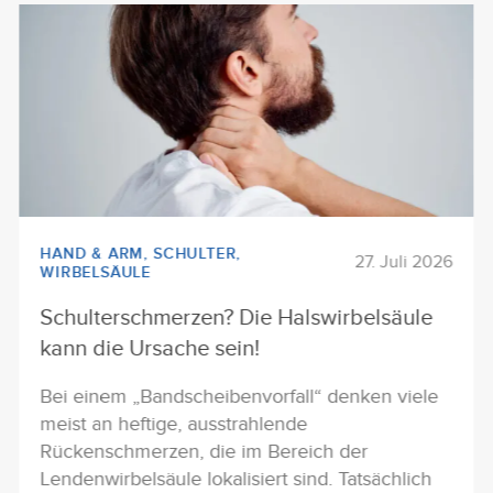
HAND & ARM
,
SCHULTER
,
27. Juli 2026
WIRBELSÄULE
Schulterschmerzen? Die Halswirbelsäule
kann die Ursache sein!
Bei einem „Bandscheibenvorfall“ denken viele
meist an heftige, ausstrahlende
Rückenschmerzen, die im Bereich der
Lendenwirbelsäule lokalisiert sind. Tatsächlich