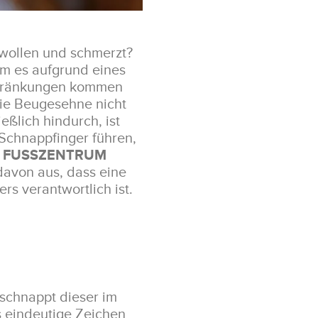
hwollen und schmerzt?
em es aufgrund eines
hränkungen kommen
ie Beugesehne nicht
ßlich hindurch, ist
Schnappfinger führen,
 FUSSZENTRUM
 davon aus, dass eine
s verantwortlich ist.
 schnappt dieser im
s eindeutige Zeichen