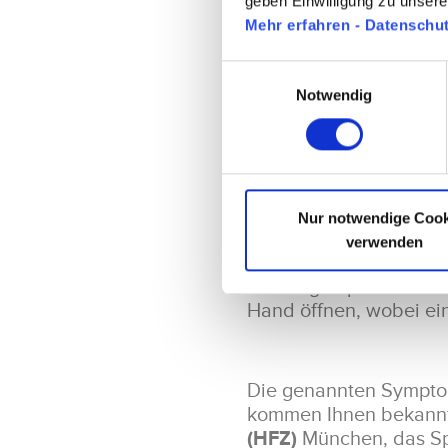
geben Einwilligung zu unser
langsam zurückgenomm
Mehr erfahren - Datenschu
Einwilligungsauswahl
Balldrücken:
Notwendig
Hierfür braucht es ein
fünf Sekunden zusamm
spreizen.
Wiederholung
Nur notwendige Cook
Fingerspreizen:
verwenden
Die Fingerspitzen zus
Hand öffnen, wobei ei
Die genannten Sympto
kommen Ihnen bekannt 
(HFZ)
München, das Sp