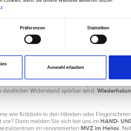
en Cookies, wenn Sie unsere Webseite weiterhin nutzen.
en, ist eine Dehnung im Handgelenk spürbar.
Übu
tz
Präferenzen
Statistiken
en Tennis- oder Massageball. Diesen in die Hand n
endrücken. Die Hand anschließend wieder öffnen 
en: 5- bis 10-mal.
ies
Auswahl erlauben
ammenführen. Ein Band (z. B. Haargummi) darum he
n deutlicher Widerstand spürbar wird.
Wiederholun
me wie Kribbeln in den Händen oder Fingerschme
vor? Dann melden Sie sich bei uns im
HAND- UN
ezialzentrum im renommierten
MVZ im Helios
. Ne