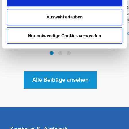
mi
gebündelte rhythmische Druckwellen zum […]
da
Ha
Beitrag lesen
Auswahl erlauben
Sp
Be
Nur notwendige Cookies verwenden
Alle Beiträge ansehen