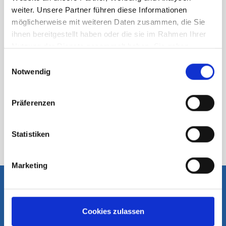
weiter. Unsere Partner führen diese Informationen
möglicherweise mit weiteren Daten zusammen, die Sie
ihnen bereitgestellt haben oder die sie im Rahmen Ihrer
Nutzung der Dienste gesammelt haben. Sie geben
Einwilligung zu unseren Cookies, wenn Sie unsere
Einwilligungsauswahl
Webseite weiterhin nutzen.
Notwendig
Mehr erfahren - Datenschutz
Präferenzen
Ansehen
Statistiken
Marketing
Kontakt & Anfahrt
Cookies zulassen
RUFEN SIE UNS AN