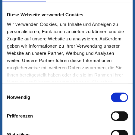
13:00 - 16:00 Uhr
Diese Webseite verwendet Cookies
und nach Vereinbarung
Wir verwenden Cookies, um Inhalte und Anzeigen zu
Für Patienten mit akuten Beschwerden
personalisieren, Funktionen anbieten zu können und die
halten wir Notfalltermine bereit, die
Zugriffe auf unsere Website zu analysieren. Außerdem
jeden Tag ab 08:00 Uhr telefonisch
geben wir Informationen zu Ihrer Verwendung unserer
abgefragt werden können.
Website an unsere Partner, Werbung und Analysen
weiter. Unsere Partner führen diese Informationen
möglicherweise mit weiteren Daten zusammen, die Sie
ihnen bereitgestellt haben oder die sie im Rahmen Ihrer
Nutzung der Dienste gesammelt haben. Sie geben
HIER FINDEN SIE UNS
Einwilligung zu unseren Cookies, wenn Sie unsere
Einwilligungsauswahl
Webseite weiterhin nutzen.
Notwendig
OZM Orthopädie Zentrum
Mehr erfahren - Datenschutz
München im Helios | MVZ
Präferenzen
Helene-Weber-Allee 19
Statistiken