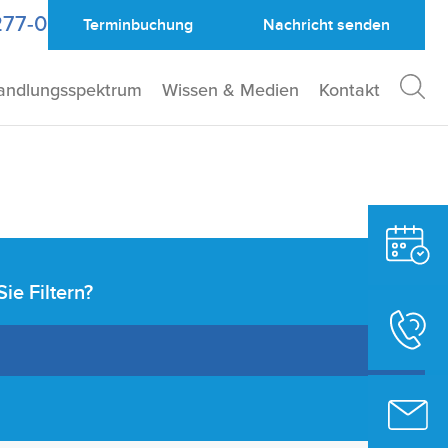
277-0
Terminbuchung
Nachricht
senden
andlungsspektrum
Wissen & Medien
Kontakt
e Filtern?