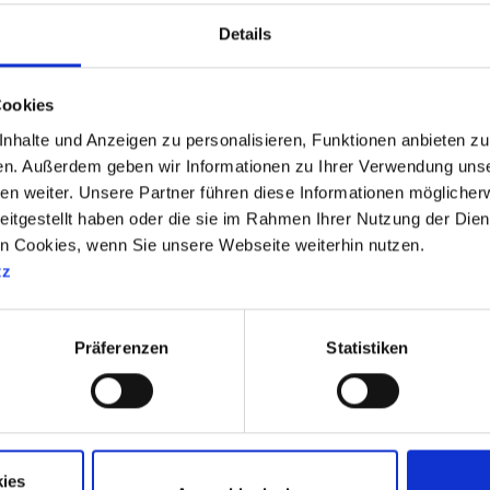
Details
Cookies
halte und Anzeigen zu personalisieren, Funktionen anbieten zu 
en. Außerdem geben wir Informationen zu Ihrer Verwendung uns
en weiter. Unsere Partner führen diese Informationen möglicher
eitgestellt haben oder die sie im Rahmen Ihrer Nutzung der Die
en Cookies, wenn Sie unsere Webseite weiterhin nutzen.
tz
UNSERE SPRECHZEITEN
Mo. -
08:00 - 12:30 Uhr
Präferenzen
Statistiken
Do.
14:00 - 18:00 Uhr
Fr.
08:00 - 12:30 Uhr
13:00 - 16:00 Uhr
und nach Vereinbarung
ies