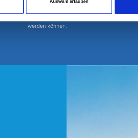
Für Patienten mit akuten Beschwerden
Auswahl erlauben
halten wir Notfalltermine bereit, die jeden
Tag ab 08:00 Uhr telefonisch abgefragt
werden können.