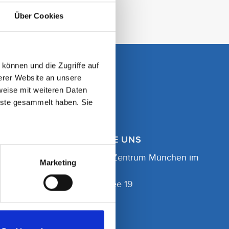
Über Cookies
können und die Zugriffe auf
erer Website an unsere
weise mit weiteren Daten
nste gesammelt haben. Sie
HIER FINDEN SIE UNS
OZM Orthopädie Zentrum München im
Marketing
Helios | MVZ
Helene-Weber-Allee 19
80637 München