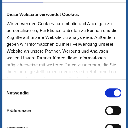
08:00 - 12:30 Uhr
13:00 - 16:00 Uhr
Diese Webseite verwendet Cookies
und nach Vereinbarung
Wir verwenden Cookies, um Inhalte und Anzeigen zu
Für Patienten mit akuten Beschwerden
personalisieren, Funktionen anbieten zu können und die
halten wir Notfalltermine bereit, die
Zugriffe auf unsere Website zu analysieren. Außerdem
jeden Tag ab 08:00 Uhr telefonisch
geben wir Informationen zu Ihrer Verwendung unserer
Website an unsere Partner, Werbung und Analysen
abgefragt werden können.
weiter. Unsere Partner führen diese Informationen
möglicherweise mit weiteren Daten zusammen, die Sie
ihnen bereitgestellt haben oder die sie im Rahmen Ihrer
Nutzung der Dienste gesammelt haben. Sie geben
HIER FINDEN SIE UNS
Einwilligung zu unseren Cookies, wenn Sie unsere
Einwilligungsauswahl
Webseite weiterhin nutzen.
Notwendig
OZM Orthopädie Zentrum
Mehr erfahren - Datenschutz
München im Helios | MVZ
Präferenzen
Helene-Weber-Allee 19