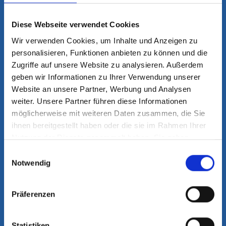
13:00 - 16:00 Uhr
Diese Webseite verwendet Cookies
und nach Vereinbarung
Wir verwenden Cookies, um Inhalte und Anzeigen zu
Für Patienten mit akuten Beschwerden
personalisieren, Funktionen anbieten zu können und die
halten wir Notfalltermine bereit, die
Zugriffe auf unsere Website zu analysieren. Außerdem
jeden Tag ab 08:00 Uhr telefonisch
geben wir Informationen zu Ihrer Verwendung unserer
abgefragt werden können.
Website an unsere Partner, Werbung und Analysen
weiter. Unsere Partner führen diese Informationen
möglicherweise mit weiteren Daten zusammen, die Sie
ihnen bereitgestellt haben oder die sie im Rahmen Ihrer
Nutzung der Dienste gesammelt haben. Sie geben
HIER FINDEN SIE UNS
Einwilligung zu unseren Cookies, wenn Sie unsere
Einwilligungsauswahl
Webseite weiterhin nutzen.
Notwendig
OZM Orthopädie Zentrum
Mehr erfahren - Datenschutz
München im Helios | MVZ
Präferenzen
Helene-Weber-Allee 19
Statistiken