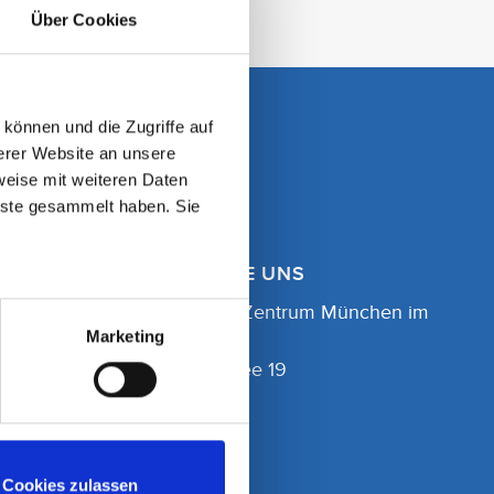
Über Cookies
können und die Zugriffe auf
erer Website an unsere
weise mit weiteren Daten
nste gesammelt haben. Sie
HIER FINDEN SIE UNS
OZM Orthopädie Zentrum München im
Marketing
Helios | MVZ
Helene-Weber-Allee 19
80637 München
Cookies zulassen