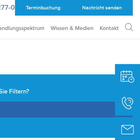
277-0
Terminbuchung
Nachricht
senden
andlungsspektrum
Wissen & Medien
Kontakt
e Filtern?