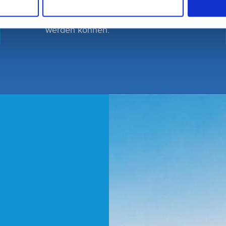
halten wir Notfalltermine bereit, die jeden
Tag ab 08:00 Uhr telefonisch abgefragt
werden können.