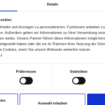
Details
Cookies
halte und Anzeigen zu personalisieren, Funktionen anbieten zu 
en. Außerdem geben wir Informationen zu Ihrer Verwendung uns
en weiter. Unsere Partner führen diese Informationen möglicher
eitgestellt haben oder die sie im Rahmen Ihrer Nutzung der Die
en Cookies, wenn Sie unsere Webseite weiterhin nutzen.
tz
UNSERE SPRECHZEITEN
Mo. -
08:00 - 12:30 Uhr
Präferenzen
Statistiken
Do.
14:00 - 18:00 Uhr
Fr.
08:00 - 12:30 Uhr
13:00 - 16:00 Uhr
und nach Vereinbarung
Für Patienten mit akuten Beschwerden
ies
Auswahl erlauben