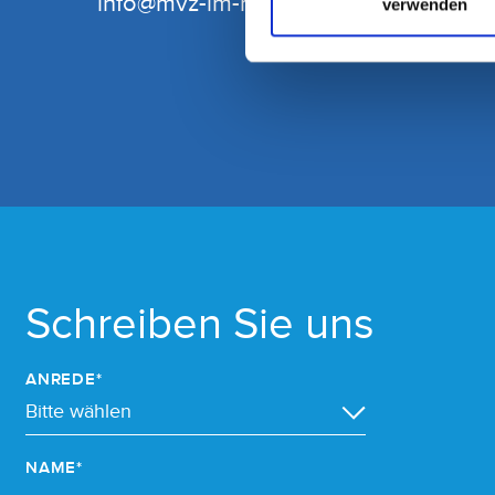
info@mvz-im-helios.de
verwenden
Schreiben Sie uns
ANREDE*
NAME*