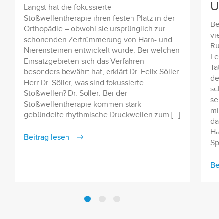
U
Längst hat die fokussierte
Stoßwellentherapie ihren festen Platz in der
Be
Orthopädie – obwohl sie ursprünglich zur
vi
schonenden Zertrümmerung von Harn- und
Rü
Nierensteinen entwickelt wurde. Bei welchen
Le
Einsatzgebieten sich das Verfahren
Ta
besonders bewährt hat, erklärt Dr. Felix Söller.
de
Herr Dr. Söller, was sind fokussierte
sc
Stoßwellen? Dr. Söller: Bei der
se
Stoßwellentherapie kommen stark
mi
gebündelte rhythmische Druckwellen zum […]
da
Ha
Beitrag lesen
Sp
Be