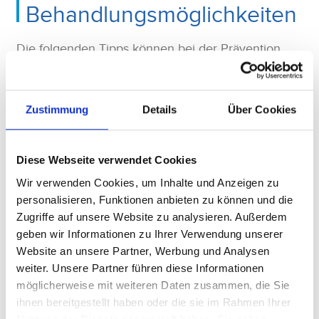
Behandlungsmöglichkeiten
Die folgenden Tipps können bei der Prävention
eines Karpaltunnelsyndroms hilfreich sein:
Zustimmung
Details
Über Cookies
Achten Sie auf eine
ergonomische
Arbeitsplatzgestaltung
mit angemessener
Handgelenkstütze, einer optimalen
Sitzposition und der richtigen
Diese Webseite verwendet Cookies
Bildschirmhöhe.
Wir verwenden Cookies, um Inhalte und Anzeigen zu
personalisieren, Funktionen anbieten zu können und die
Machen Sie
regelmäßige Pausen
, wenn Sie
Zugriffe auf unsere Website zu analysieren. Außerdem
bestimmte Handbewegungen häufiger
geben wir Informationen zu Ihrer Verwendung unserer
ausführen.
Website an unsere Partner, Werbung und Analysen
weiter. Unsere Partner führen diese Informationen
Tragen Sie nachts ggf. eine
möglicherweise mit weiteren Daten zusammen, die Sie
Handgelenkschiene
.
ihnen bereitgestellt haben oder die sie im Rahmen Ihrer