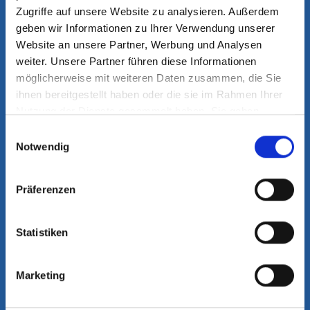
Zugriffe auf unsere Website zu analysieren. Außerdem
UNSERE SPRECHZEITEN
geben wir Informationen zu Ihrer Verwendung unserer
Website an unsere Partner, Werbung und Analysen
Mo. - Do.
weiter. Unsere Partner führen diese Informationen
08:00 - 12:30 Uhr
möglicherweise mit weiteren Daten zusammen, die Sie
14:00 - 18:00 Uhr
ihnen bereitgestellt haben oder die sie im Rahmen Ihrer
Nutzung der Dienste gesammelt haben. Sie geben
Einwilligung zu unseren Cookies, wenn Sie unsere
Fr.
Einwilligungsauswahl
Webseite weiterhin nutzen.
Notwendig
08:00 - 12:30 Uhr
Mehr erfahren - Datenschutz
13:00 - 16:00 Uhr
Präferenzen
und nach Vereinbarung
Für Patienten mit akuten Beschwerden
Statistiken
halten wir Notfalltermine bereit, die
jeden Tag ab 08:00 Uhr telefonisch
Marketing
abgefragt werden können.