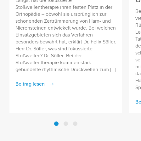
Längst hat die fokussierte
Stoßwellentherapie ihren festen Platz in der
Be
Orthopädie – obwohl sie ursprünglich zur
vi
schonenden Zertrümmerung von Harn- und
Rü
Nierensteinen entwickelt wurde. Bei welchen
Le
Einsatzgebieten sich das Verfahren
Ta
besonders bewährt hat, erklärt Dr. Felix Söller.
de
Herr Dr. Söller, was sind fokussierte
sc
Stoßwellen? Dr. Söller: Bei der
se
Stoßwellentherapie kommen stark
mi
gebündelte rhythmische Druckwellen zum […]
da
Ha
Beitrag lesen
Sp
Be