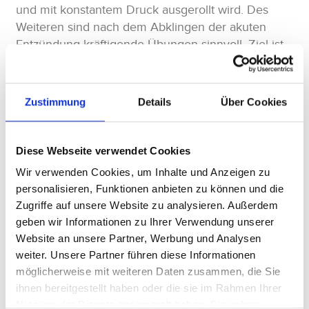
und mit konstantem Druck ausgerollt wird. Des
Weiteren sind nach dem Abklingen der akuten
Entzündung kräftigende Übungen sinnvoll. Ziel ist
es nämlich, eine Einsteifung der Schulter zu
verhindern und durch die Kräftigung der
Muskulatur eine zukünftige mechanische Belastung
Zustimmung
Details
Über Cookies
zu verringern.
Diese Webseite verwendet Cookies
Operation
Wir verwenden Cookies, um Inhalte und Anzeigen zu
personalisieren, Funktionen anbieten zu können und die
Führen konservative Behandlungsmaßnahmen und
Zugriffe auf unsere Website zu analysieren. Außerdem
Hausmittel
zu keinem zufriedenstellenden
geben wir Informationen zu Ihrer Verwendung unserer
Ergebnis, kann eine Operation erforderlich werden.
Website an unsere Partner, Werbung und Analysen
Dabei wird bei andauernden Beschwerden
weiter. Unsere Partner führen diese Informationen
aufgrund einer Schleimbeutelentzündung die
möglicherweise mit weiteren Daten zusammen, die Sie
arthroskopische Entfernung des Schleimbeutels
ihnen bereitgestellt haben oder die sie im Rahmen Ihrer
(Bursektomie) empfohlen.
Nutzung der Dienste gesammelt haben. Sie geben