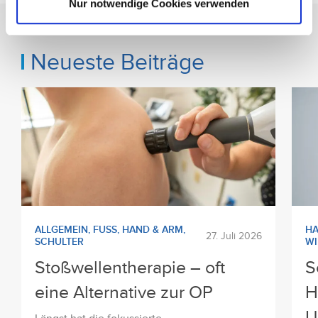
Nur notwendige Cookies verwenden
Neueste Beiträge
ALLGEMEIN
,
FUSS
,
HAND & ARM
,
HA
27. Juli 2026
SCHULTER
WI
Stoßwellentherapie – oft
S
eine Alternative zur OP
H
U